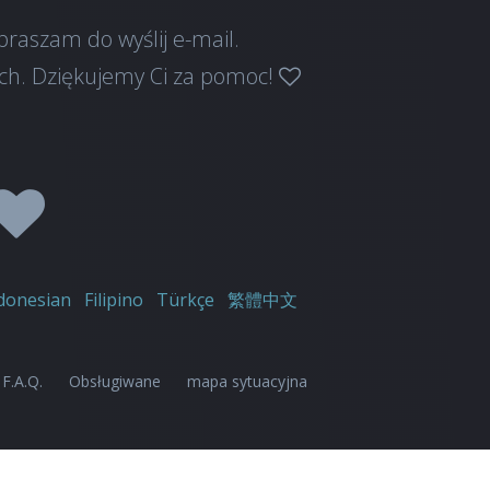
zapraszam do
wyślij e-mail
.
ych. Dziękujemy Ci za pomoc!
donesian
Filipino
Türkçe
繁體中文
F.A.Q.
Obsługiwane
mapa sytuacyjna