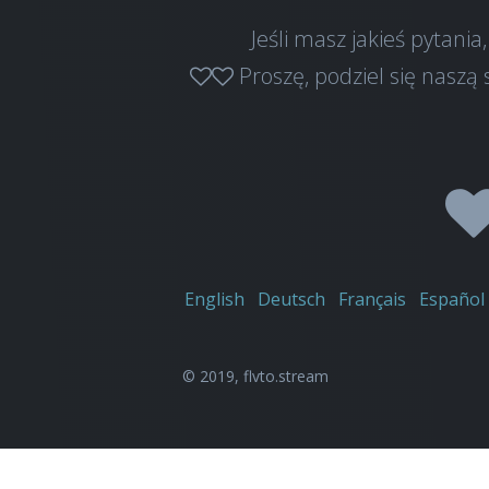
Jeśli masz jakieś pytani
Proszę, podziel się naszą
English
Deutsch
Français
Español
© 2019,
flvto.stream