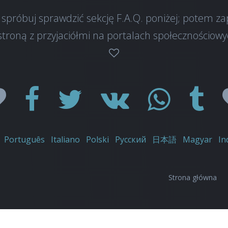
a, spróbuj sprawdzić sekcję F.A.Q. poniżej; potem 
 stroną z przyjaciółmi na portalach społecznościow
Português
Italiano
Polski
Русский
日本語
Magyar
In
Strona główna