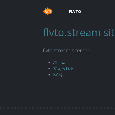
FLVTO
flvto.stream s
flvto.stream sitemap
ホーム
支えられる
F.A.Q.