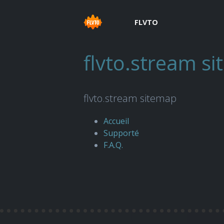
FLVTO
flvto.stream s
flvto.stream sitemap
Accueil
Supporté
F.A.Q.