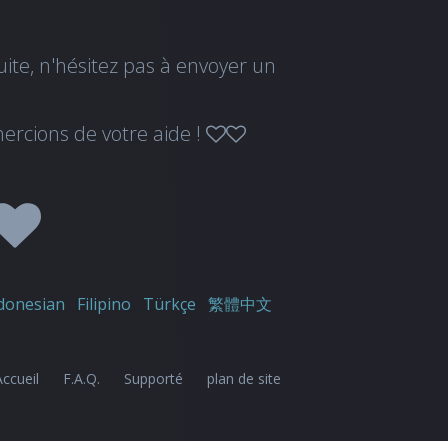
uite, n'hésitez pas à
envoyer un
ercions de votre aide !
donesian
Filipino
Türkçe
繁體中文
Accueil
F.A.Q.
Supporté
plan de site