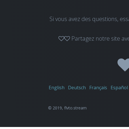
Si vous avez des questions, ess
Partagez notre site av
English
Deutsch
Français
Español
© 2019,
flvto.stream