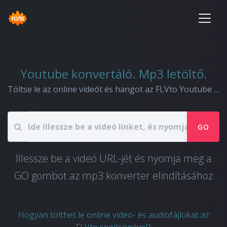
Youtube konvertáló. Mp3 letöltő.
Töltse le az online videót és hangot az FLVto Youtube konverterrel.
GO
Illessze be a videó URL-jét és nyomja meg a
GO gombot az mp3 konverter elindításához
Hogyan tölthet le online video- és audiofájlokat az