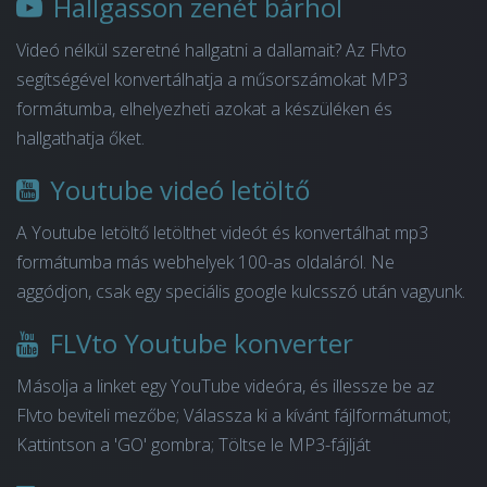
Hallgasson zenét bárhol
Videó nélkül szeretné hallgatni a dallamait? Az Flvto
segítségével konvertálhatja a műsorszámokat MP3
formátumba, elhelyezheti azokat a készüléken és
hallgathatja őket.
Youtube videó letöltő
A Youtube letöltő letölthet videót és konvertálhat mp3
formátumba más webhelyek 100-as oldaláról. Ne
aggódjon, csak egy speciális google kulcsszó után vagyunk.
FLVto Youtube konverter
Másolja a linket egy YouTube videóra, és illessze be az
Flvto beviteli mezőbe; Válassza ki a kívánt fájlformátumot;
Kattintson a 'GO' gombra; Töltse le MP3-fájlját