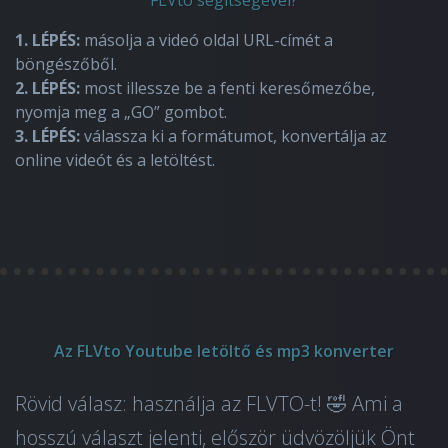
FLVto segítségével?
1. LÉPÉS:
másolja a videó oldal URL-címét a
böngészőből.
2. LÉPÉS:
most illessze be a fenti keresőmezőbe,
nyomja meg a „GO” gombot.
3. LÉPÉS:
válassza ki a formátumot, konvertálja az
online videót és a letöltést.
Az FLVto Youtube letöltő és mp3 konverter
Rövid válasz: használja az FLVTO-t! 🤣 Ami a
hosszú választ jelenti, először üdvözöljük Önt