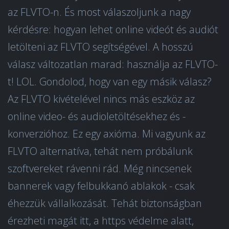
az FLVTO-n. És most válaszoljunk a nagy
kérdésre: hogyan lehet online videót és audiót
letölteni az FLVTO segítségével. A hosszú
válasz változatlan marad: használja az FLVTO-
t! LOL. Gondolod, hogy van egy másik válasz?
Az FLVTO kivételével nincs más eszköz az
online video- és audioletöltésekhez és -
konverzióhoz. Ez egy axióma. Mi vagyunk az
FLVTO alternatíva, tehát nem próbálunk
szoftvereket rávenni rád. Még nincsenek
bannerek vagy felbukkanó ablakok - csak
éhezzük vállalkozását. Tehát biztonságban
érezheti magát itt, a https védelme alatt,