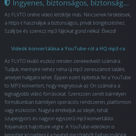
Ingyenes, biztonságos, biztonságos, nincsenek hirdetések
Az FLVTO online video letöltője más. Nincsenek hirdetések,
a https-t használjuk a biztonságos, privát böngészéshez.
Szállj be és szerezz mp3 fájlokat gond nélkül. Élvezd!
Videók konvertálása a YouTube-ról a HQ mp3-ra
Az FLVTO kiváló eszköz minden zenekedvelő számára.
Tudjuk, mennyire nehéz néha új mp3 zeneszámot találni,
amelyet hallgatni lehet. Éppen ezért építettük fel a YouTube
to MP3 konvertert, hogy megnyissuk az Ön számára a
legnagyobb videó forrásokat. Szerezzen zenét bármilyen
formátumban bármilyen operációs rendszeren, platformon
vagy eszközön. Nagyra értékeljük az idejét, tehát
szupergyors és nagyon egyszerű mp3-konvertálási
folyamatot hajtottunk végre. A YouTube-videókon is
kereshet közvetlenül a beviteli mezőnkből! Felhasználóink