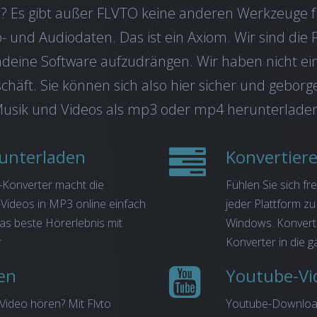
? Es gibt außer FLVTO keine anderen Werkzeuge f
 und Audiodaten. Das ist ein Axiom. Wir sind die F
endeine Software aufzudrängen. Wir haben nicht e
schäft. Sie können sich also hier sicher und gebor
Musik und Videos als mp3 oder mp4 herunterlade
runterladen
Konvertier
-Konverter macht die
Fühlen Sie sich f
ideos in MP3 online einfach
jeder Plattform z
das beste Hörerlebnis mit
Windows. Konvert
r
Konverter in die 
en
Youtube-Vi
Video hören? Mit Flvto
Youtube-Downloa