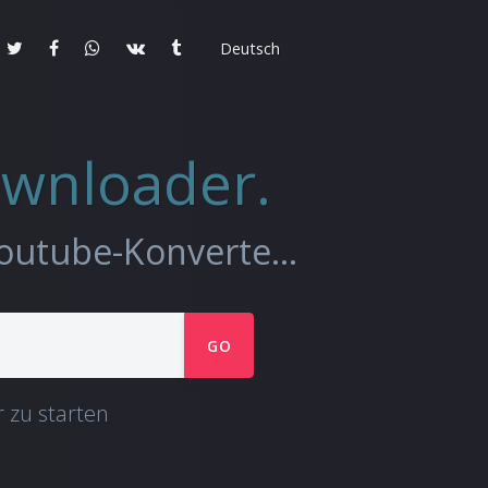
Deutsch
wnloader.
Laden Sie Online-Video & Audio mit dem FLVto Youtube-Konverter herunter.
GO
 zu starten